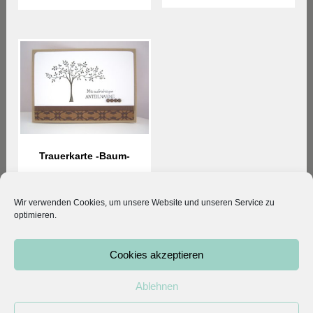
Trauerkarte -Baum-
3,80
€
Wir verwenden Cookies, um unsere Website und unseren Service zu
optimieren.
© 2026 Kleodesigns. All rights reserved.
Cookies akzeptieren
Vertrag widerrufen
|
Mein Konto
|
AGB
|
Datenschutz
|
Impressum
Ablehnen