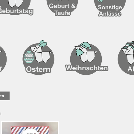
en
Nach
t
Aktualität
sortiert