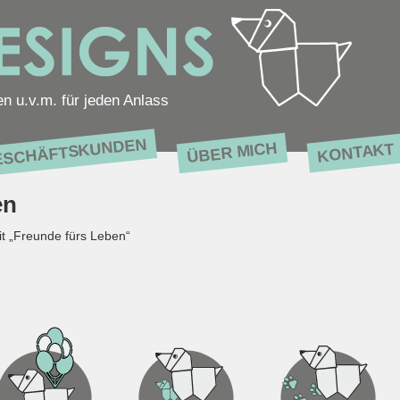
en u.v.m. für jeden Anlass
ESCHÄFTSKUNDEN
ÜBER MICH
KONTAKT
en
it „Freunde fürs Leben“