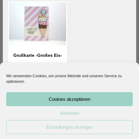
Grußkarte -Großes Eis-
3,80
€
Wir verwenden Cookies, um unsere Website und unseren Service zu
optimieren.
© 2026 Kleodesigns. All rights reserved.
Cookies akzeptieren
Vertrag widerrufen
|
Mein Konto
|
AGB
|
Datenschutz
|
Impressum
Ablehnen
Einstellungen anzeigen