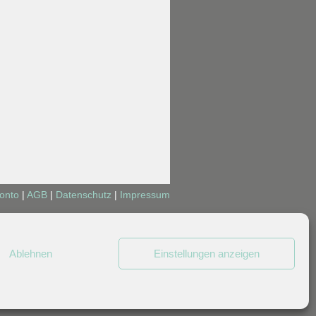
onto
|
AGB
|
Datenschutz
|
Impressum
Ablehnen
Einstellungen anzeigen