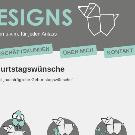
en u.v.m. für jeden Anlass
ESCHÄFTSKUNDEN
ÜBER MICH
KONTAKT
burtstagswünsche
it „nachträgliche Geburtstagswünsche“