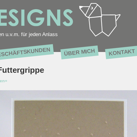
en u.v.m. für jeden Anlass
ESCHÄFTSKUNDEN
ÜBER MICH
KONTAKT
uttergrippe
ten«