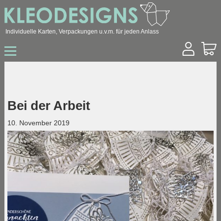
Individuelle Karten, Verpackungen u.v.m. für jeden Anlass
Start
Shop
Hochzeit
Geburtstag
Bei der Arbeit
Geburt / Taufe
Sonstige Anlässe
10. November 2019
Konfirmation / Kommunion
Trauer
Ostern
Weihnachten
Geschäftskunden
Über mich
Kontakt
Archiv
Blog