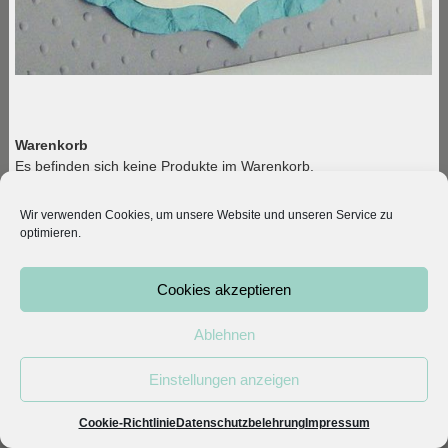
Warenkorb
Es befinden sich keine Produkte im Warenkorb.
Produktkategorien
Wir verwenden Cookies, um unsere Website und unseren Service zu
Kategorie auswählen
optimieren.
Cookies akzeptieren
© 2026 Kleodesigns. All rights reserved.
Vertrag widerrufen
|
Mein Konto
|
AGB
|
Datenschutz
|
Ablehnen
Impressum
Einstellungen anzeigen
Cookie-Richtlinie
Datenschutzbelehrung
Impressum