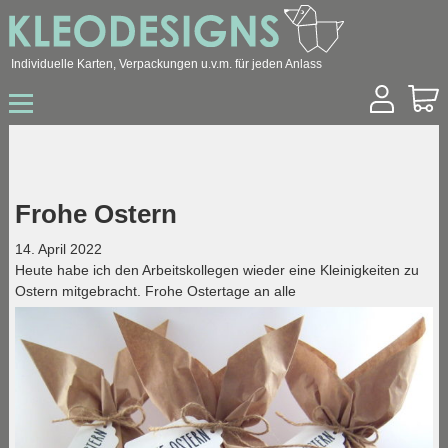
Individuelle Karten, Verpackungen u.v.m. für jeden Anlass
Start
Shop
Hochzeit
Geburtstag
Frohe Ostern
Geburt / Taufe
Sonstige Anlässe
14. April 2022
Konfirmation / Kommunion
Heute habe ich den Arbeitskollegen wieder eine Kleinigkeiten zu
Trauer
Ostern mitgebracht. Frohe Ostertage an alle
Ostern
Weihnachten
Geschäftskunden
Über mich
Kontakt
Archiv
Blog