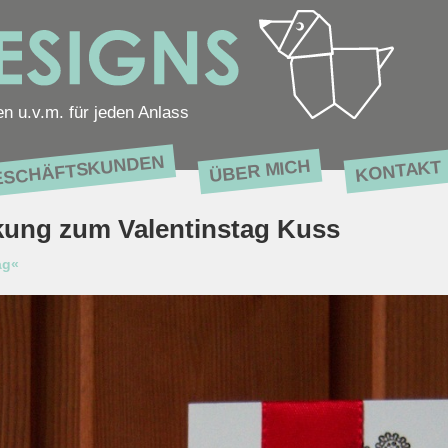
en u.v.m. für jeden Anlass
ESCHÄFTSKUNDEN
ÜBER MICH
KONTAKT
kung zum Valentinstag Kuss
ag«