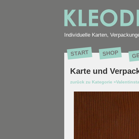
Individuelle Karten, Verpackung
G
START
SHOP
Karte und Verpac
zurück zu Kategorie »Valentinst