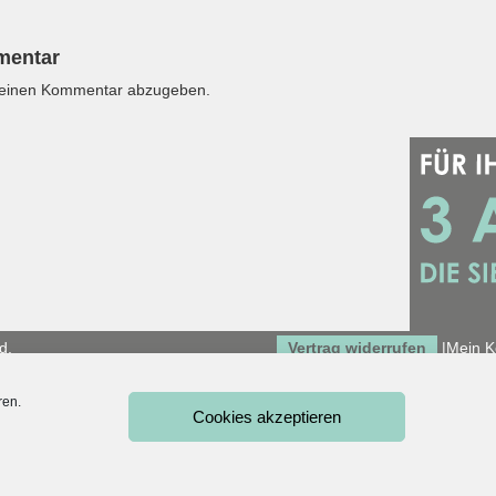
mentar
 einen Kommentar abzugeben.
d.
Vertrag widerrufen
|
Mein K
ren.
Cookies akzeptieren