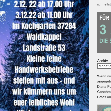
schnells
Archiv
Archiv
Wenn nic
angegebe
Diana Po
Genehmig
Fotos au