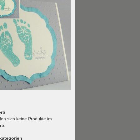
orb
den sich keine Produkte im
rb.
kategorien