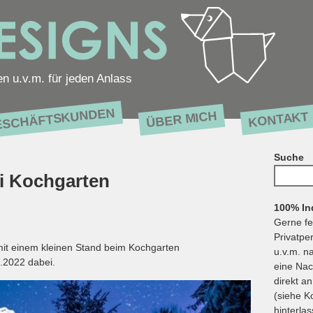
en u.v.m. für jeden Anlass
ESCHÄFTSKUNDEN
ÜBER MICH
KONTAKT
Suche
Suchen
 Kochgarten
nach:
100% Ind
Gerne fe
Privatpe
it einem kleinen Stand beim Kochgarten
u.v.m. n
.2022 dabei.
eine Nac
direkt a
(siehe K
hinterlas