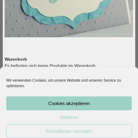
Warenkorb
Es befinden sich keine Produkte im Warenkorb.
Produktkategorien
Wir verwenden Cookies, um unsere Website und unseren Service zu
Kategorie auswählen
optimieren.
Cookies akzeptieren
© 2026 Kleodesigns. All rights reserved.
Vertrag widerrufen
|
Mein Konto
|
AGB
|
Datenschutz
|
Ablehnen
Impressum
Einstellungen anzeigen