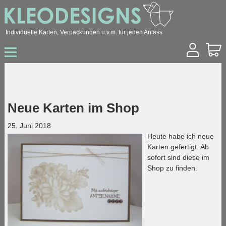
Individuelle Karten, Verpackungen u.v.m. für jeden Anlass
Start
Shop
Hochzeit
Geburtstag
Neue Karten im Shop
Geburt / Taufe
Sonstige Anlässe
25. Juni 2018
Konfirmation / Kommunion
Heute habe ich neue
Trauer
Karten gefertigt. Ab
Ostern
sofort sind diese im
Weihnachten
Shop zu finden.
Geschäftskunden
Über mich
Kontakt
Archiv
Blog