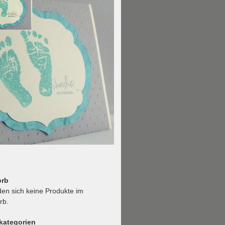
orb
den sich keine Produkte im
rb.
kategorien