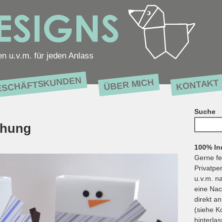
en u.v.m. für jeden Anlass
ESCHÄFTSKUNDEN
ÜBER MICH
KONTAKT
Suche
Suchen
chung
nach:
100% Ind
Gerne fe
Privatpe
u.v.m. n
eine Nac
direkt a
(siehe K
hinterlas