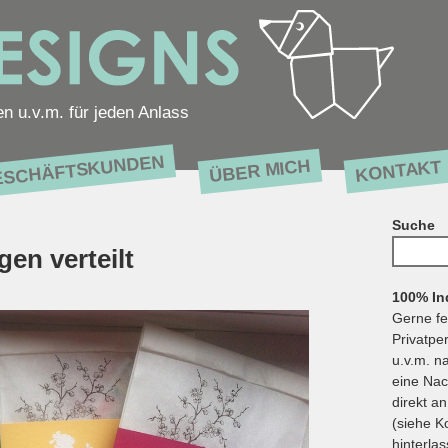
en u.v.m. für jeden Anlass
ESCHÄFTSKUNDEN
ÜBER MICH
KONTAKT
Suche
Suchen
en verteilt
nach:
100% Ind
Gerne fe
Privatpe
u.v.m. n
eine Nac
direkt a
(siehe K
hinterlas