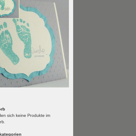
orb
den sich keine Produkte im
rb.
kategorien