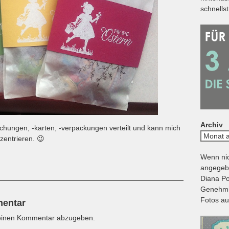
schnells
Archiv
schungen, -karten, -verpackungen verteilt und kann mich
Archiv
zentrieren. 😉
Wenn nic
angegebe
Diana Po
Genehmig
Fotos au
mentar
einen Kommentar abzugeben.