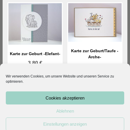
Karte zur Geburt/Taufe -
Karte zur Geburt -Elefant-
Arche-
3,80
€
3,80
€
Wir verwenden Cookies, um unsere Website und unseren Service zu
optimieren.
© 2026 Kleodesigns. All rights reserved.
Cookies akzeptieren
Vertrag widerrufen
|
Mein Konto
|
AGB
|
Datenschutz
|
Impressum
Ablehnen
Einstellungen anzeigen