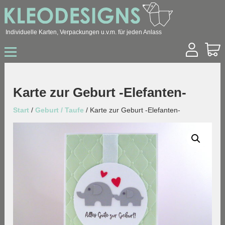
Individuelle Karten, Verpackungen u.v.m. für jeden Anlass
Start
Shop
Hochzeit
Karte zur Geburt -Elefanten-
Geburtstag
Geburt / Taufe
Start
/
Geburt / Taufe
/ Karte zur Geburt -Elefanten-
Sonstige Anlässe
Konfirmation / Kommunion
Trauer
Ostern
Weihnachten
Geschäftskunden
Über mich
Kontakt
Archiv
Blog