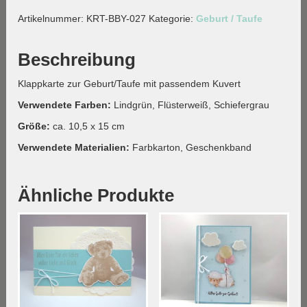
Geburt
Artikelnummer:
KRT-BBY-027
Kategorie:
Geburt / Taufe
-
Elefanten-
Menge
Beschreibung
Klappkarte zur Geburt/Taufe mit passendem Kuvert
Verwendete Farben:
Lindgrün, Flüsterweiß, Schiefergrau
Größe:
ca. 10,5 x 15 cm
Verwendete Materialien:
Farbkarton, Geschenkband
Ähnliche Produkte