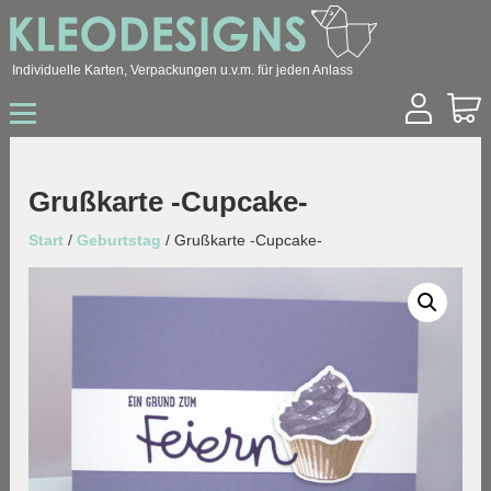
Individuelle Karten, Verpackungen u.v.m. für jeden Anlass
Start
Shop
Hochzeit
Grußkarte -Cupcake-
Geburtstag
Geburt / Taufe
Start
/
Geburtstag
/ Grußkarte -Cupcake-
Sonstige Anlässe
Konfirmation / Kommunion
Trauer
Ostern
Weihnachten
Geschäftskunden
Über mich
Kontakt
Archiv
Blog