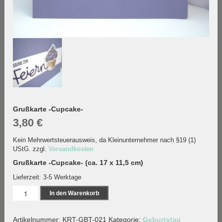
Grußkarte -Cupcake-
3,80
€
Kein Mehrwertsteuerausweis, da Kleinunternehmer nach §19 (1)
UStG.
zzgl.
Versandkosten
Grußkarte -Cupcake- (ca. 17 x 11,5 cm)
Lieferzeit:
3-5 Werktage
Grußkarte
In den Warenkorb
-
Cupcake-
Artikelnummer:
KRT-GBT-021
Kategorie:
Geburtstag
Menge