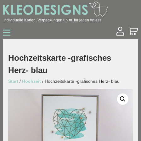
Individuelle Karten, Verpackungen u.v.m. für jeden Anlass
Start
Shop
Hochzeit
Hochzeitskarte -grafisches
Geburtstag
Herz- blau
Geburt / Taufe
Sonstige Anlässe
Start
/
Hochzeit
/ Hochzeitskarte -grafisches Herz- blau
Konfirmation / Kommunion
Trauer
Ostern
Weihnachten
Geschäftskunden
Über mich
Kontakt
Archiv
Blog