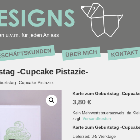
en u.v.m. für jeden Anlass
ESCHÄFTSKUNDEN
ÜBER MICH
KONTAKT
tag -Cupcake Pistazie-
urtstag -Cupcake Pistazie-
Karte zum Geburtstag -Cupcake 
3,80
€
Kein Mehrwertsteuerausweis, da Kle
zzgl.
Versandkosten
Karte zum Geburtstag -Cupcake P
Lieferzeit:
3-5 Werktage