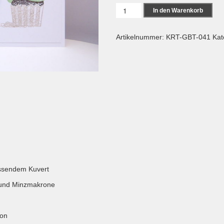
Karte
In den Warenkorb
zum
Geburtstag
Artikelnummer:
KRT-GBT-041
Kat
-
Cupcake
Pistazie-
Menge
assendem Kuvert
 und Minzmakrone
ton