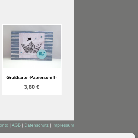
Grußkarte -Papierschiff-
3,80
€
onto
|
AGB
|
Datenschutz
|
Impressum