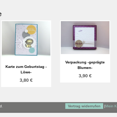
e
Verpackung -geprägte
Karte zum Geburtstag -
Blumen-
Löwe-
3,90
€
3,80
€
d.
Vertrag widerrufen
|
Mein K