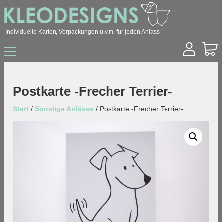
Individuelle Karten, Verpackungen u.v.m. für jeden Anlass
Start
Shop
Hochzeit
Postkarte -Frecher Terrier-
Geburtstag
Geburt / Taufe
Start
/
Sonstige Anlässe
/ Postkarte -Frecher Terrier-
Sonstige Anlässe
Konfirmation / Kommunion
Trauer
Ostern
Weihnachten
Geschäftskunden
Über mich
Kontakt
Archiv
Blog