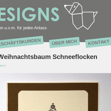
en u.v.m. für jeden Anlass
ESCHÄFTSKUNDEN
ÜBER MICH
KONTAKT
 Weihnachtsbaum Schneeflocken
ten«