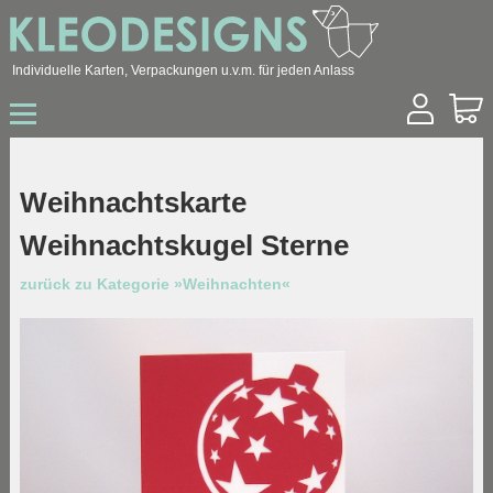
Individuelle Karten, Verpackungen u.v.m. für jeden Anlass
Start
Shop
Hochzeit
Weihnachtskarte
Geburtstag
Weihnachtskugel Sterne
Geburt / Taufe
Sonstige Anlässe
zurück zu Kategorie »Weihnachten«
Konfirmation / Kommunion
Trauer
Ostern
Weihnachten
Geschäftskunden
Über mich
Kontakt
Archiv
Blog