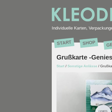
Individuelle Karten, Verpackung
G
START
SHOP
Grußkarte -Genies
Start
/
Sonstige Anlässe
/ Grußka