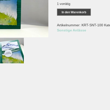
1 vorrätig
Grußkarte
In den Warenkorb
-
Geniess
Artikelnummer:
KRT-SNT-100
Kat
deinen
Sonstige Anlässe
Tag-
Menge