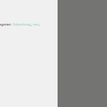
egorien:
Geburtstag
,
neu
,