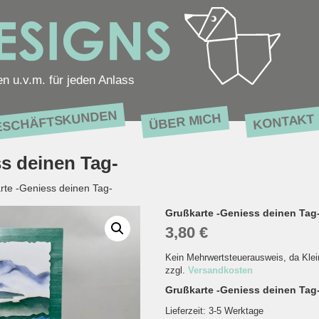
en u.v.m. für jeden Anlass
ESCHÄFTSKUNDEN
ÜBER MICH
KONTAKT
s deinen Tag-
rte -Geniess deinen Tag-
Grußkarte -Geniess deinen Tag
3,80
€
Kein Mehrwertsteuerausweis, da Kle
zzgl.
Versandkosten
Grußkarte -Geniess deinen Tag- 
Lieferzeit:
3-5 Werktage